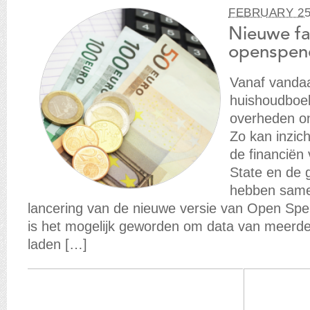
FEBRUARY 25
Nieuwe f
openspend
Vanaf vandaa
huishoudboek
overheden ond
Zo kan inzic
de financiën
State en de
hebben same
lancering van de nieuwe versie van Open Spe
is het mogelijk geworden om data van meerde
laden […]