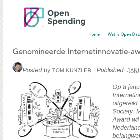
Open
Spending
Blog
Home
Wat is Open Dat
Genomineerde Internetinnovatie-a
Posted by
|
Published:
TOM KUNZLER
JANU
Op 8 janu
Interneti
uitgereikt
Society. 
Award wil
Nederlan
belangwek